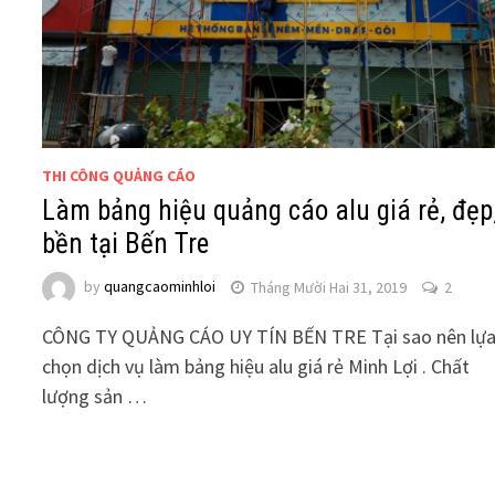
THI CÔNG QUẢNG CÁO
Làm bảng hiệu quảng cáo alu giá rẻ, đẹp
bền tại Bến Tre
by
quangcaominhloi
Tháng Mười Hai 31, 2019
2
CÔNG TY QUẢNG CÁO UY TÍN BẾN TRE Tại sao nên lự
chọn dịch vụ làm bảng hiệu alu giá rẻ Minh Lợi . Chất
lượng sản …