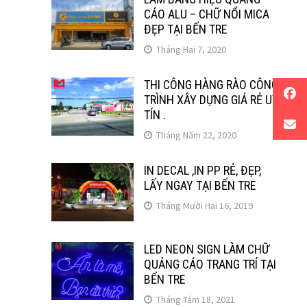
CÁO ALU – CHỮ NỔI MICA
ĐẸP TẠI BẾN TRE
Tháng Hai 7, 2020
THI CÔNG HÀNG RÀO CÔNG
TRÌNH XÂY DỰNG GIÁ RẺ UY
TÍN .
Tháng Năm 22, 2020
IN DECAL ,IN PP RẺ, ĐẸP,
LẤY NGAY TẠI BẾN TRE
Tháng Mười Hai 16, 2019
LED NEON SIGN LÀM CHỮ
QUẢNG CÁO TRANG TRÍ TẠI
BẾN TRE
Tháng Tám 18, 2021