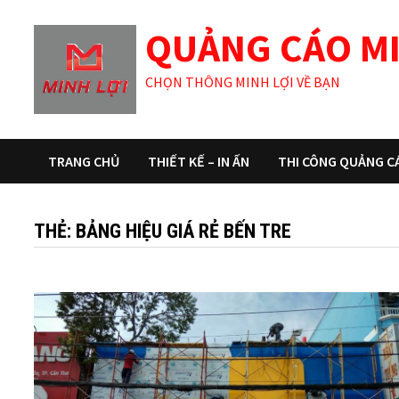
Skip
QUẢNG CÁO MI
to
content
CHỌN THÔNG MINH LỢI VỀ BẠN
TRANG CHỦ
THIẾT KẾ – IN ẤN
THI CÔNG QUẢNG C
THẺ:
BẢNG HIỆU GIÁ RẺ BẾN TRE