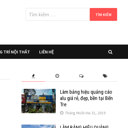
Tìm
kiếm
cho:
G TRÍ NỘI THẤT
LIÊN HỆ
Làm bảng hiệu quảng cáo
alu giá rẻ, đẹp, bền tại Bến
Tre
Tháng Mười Hai 31, 2019
LÀM BẢNG HIỆU QUẢNG