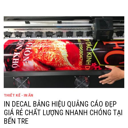
THIẾT KẾ - IN ẤN
IN DECAL BẢNG HIỆU QUẢNG CÁO ĐẸP
GIÁ RẺ CHẤT LƯỢNG NHANH CHÓNG TẠI
BẾN TRE