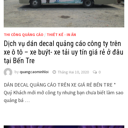
THI CÔNG QUẢNG CÁO
/
THIẾT KẾ - IN ẤN
Dịch vụ dán decal quảng cáo công ty trên
xe ô tô – xe buýt- xe tải uy tín giá rẻ ở đâu
tại Bến Tre
by
quangcaominhloi
Tháng Hai 10, 2020
0
DÁN DECAL QUẢNG CÁO TRÊN XE GIÁ RẺ BẾN TRE *
Quý Khách mới mở công ty nhưng bạn chưa biết làm sao
quảng bá …