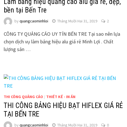
Làm bảng hiệu quảng cáo alu giá rẻ, đẹp,
bền tại Bến Tre
by
quangcaominhloi
Tháng Mười Hai 31, 2019
2
CÔNG TY QUẢNG CÁO UY TÍN BẾN TRE Tại sao nên lựa
chọn dịch vụ làm bảng hiệu alu giá rẻ Minh Lợi . Chất
lượng sản …
THI CÔNG QUẢNG CÁO
/
THIẾT KẾ - IN ẤN
THI CÔNG BẢNG HIỆU BẠT HIFLEX GIÁ RẺ
TẠI BẾN TRE
by
quangcaominhloi
Tháng Mười Hai 31, 2019
0