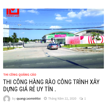
THI CÔNG QUẢNG CÁO
THI CÔNG HÀNG RÀO CÔNG TRÌNH XÂY
DỰNG GIÁ RẺ UY TÍN .
by
quangcaominhloi
Tháng Năm 22, 2020
1