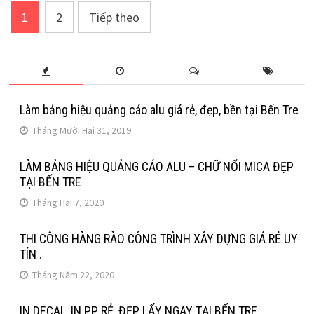
Điều
1
2
Tiếp theo
hướng
bài
viết
Làm bảng hiệu quảng cáo alu giá rẻ, đẹp, bền tại Bến Tre
Tháng Mười Hai 31, 2019
LÀM BẢNG HIỆU QUẢNG CÁO ALU – CHỮ NỔI MICA ĐẸP
TẠI BẾN TRE
Tháng Hai 7, 2020
THI CÔNG HÀNG RÀO CÔNG TRÌNH XÂY DỰNG GIÁ RẺ UY
TÍN .
Tháng Năm 22, 2020
IN DECAL ,IN PP RẺ, ĐẸP, LẤY NGAY TẠI BẾN TRE