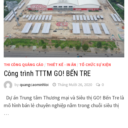
THI CÔNG QUẢNG CÁO
/
THIẾT KẾ - IN ẤN
/
TỔ CHỨC SỰ KIỆN
Công trình TTTM GO! BẾN TRE
by
quangcaominhloi
Tháng Mười 26, 2020
0
Dự án Trung tâm Thương mại và Siêu thị GO! Bến Tre là
mô hình bán lẻ chuyên nghiệp nằm trong chuỗi siêu thị
…