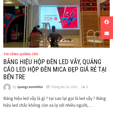
THI CÔNG QUẢNG CÁO
BẢNG HIỆU HỘP ĐÈN LED VẪY, QUẢNG
CÁO LED HỘP ĐÈN MICA ĐẸP GIÁ RẺ TẠI
BẾN TRE
by
quangcaominhloi
Tháng Ba 16, 2021
0
Bảng hiệu led vẫy là gì ? tại sao lại gọi là led vẫy ? Bảng
hiệu led chắc không còn xa lạ với nhiều người, …