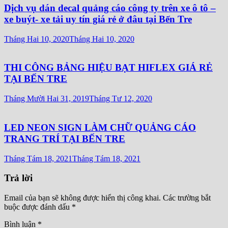
Dịch vụ dán decal quảng cáo công ty trên xe ô tô –
xe buýt- xe tải uy tín giá rẻ ở đâu tại Bến Tre
Tháng Hai 10, 2020
Tháng Hai 10, 2020
THI CÔNG BẢNG HIỆU BẠT HIFLEX GIÁ RẺ
TẠI BẾN TRE
Tháng Mười Hai 31, 2019
Tháng Tư 12, 2020
LED NEON SIGN LÀM CHỮ QUẢNG CÁO
TRANG TRÍ TẠI BẾN TRE
Tháng Tám 18, 2021
Tháng Tám 18, 2021
Trả lời
Email của bạn sẽ không được hiển thị công khai.
Các trường bắt
buộc được đánh dấu
*
Bình luận
*