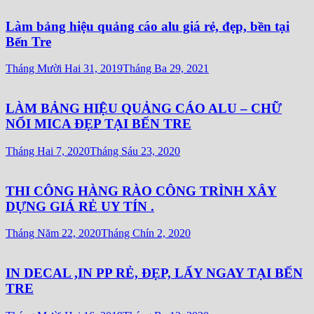
Làm bảng hiệu quảng cáo alu giá rẻ, đẹp, bền tại
Bến Tre
Tháng Mười Hai 31, 2019
Tháng Ba 29, 2021
LÀM BẢNG HIỆU QUẢNG CÁO ALU – CHỮ
NỔI MICA ĐẸP TẠI BẾN TRE
Tháng Hai 7, 2020
Tháng Sáu 23, 2020
THI CÔNG HÀNG RÀO CÔNG TRÌNH XÂY
DỰNG GIÁ RẺ UY TÍN .
Tháng Năm 22, 2020
Tháng Chín 2, 2020
IN DECAL ,IN PP RẺ, ĐẸP, LẤY NGAY TẠI BẾN
TRE