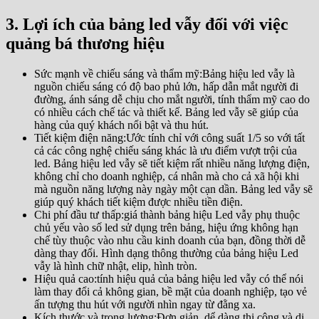
3. Lợi ích của bảng led vẫy
đối với việc
quảng bá thương hiệu
Sức mạnh về chiếu sáng và thẩm mỹ:Bảng hiệu led vẫy là
nguồn chiếu sáng có độ bao phủ lớn, hấp dẫn mắt người đi
đường, ánh sáng dễ chịu cho mắt người, tính thẩm mỹ cao do
có nhiều cách chế tác và thiết kế. Bảng led vẫy sẽ giúp của
hàng của quý khách nổi bật và thu hút.
Tiết kiệm điện năng:Ước tính chỉ với công suất 1/5 so với tất
cả các công nghệ chiếu sáng khác là ưu điểm vượt trội của
led. Bảng hiệu led vẫy sẽ tiết kiệm rất nhiều năng lượng điện,
không chỉ cho doanh nghiệp, cá nhân mà cho cả xã hội khi
mà nguồn năng lượng này ngày một cạn dần. Bảng led vẫy sẽ
giúp quý khách tiết kiệm được nhiều tiền điện.
Chi phí đầu tư thấp:giá thành bảng hiệu Led vẫy phụ thuộc
chủ yếu vào số led sử dụng trên bảng, hiệu ứng không hạn
chế tùy thuộc vào nhu cầu kinh doanh của bạn, đồng thời dễ
dàng thay đổi. Hình dạng thông thường của bảng hiệu Led
vẫy là hình chữ nhật, elip, hình tròn.
Hiệu quả cao:tính hiệu quả của bảng hiệu led vẫy có thể nói
làm thay đổi cả không gian, bề mặt của doanh nghiệp, tạo vẻ
ấn tượng thu hút với người nhìn ngay từ đằng xa.
Kích thước và trọng lượng:Đơn giản, dể dàng thi công và di