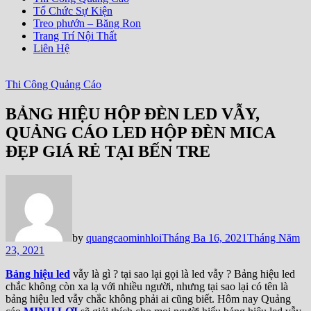
Tổ Chức Sự Kiện
Treo phướn – Băng Ron
Trang Trí Nội Thất
Liên Hệ
Thi Công Quảng Cáo
BẢNG HIỆU HỘP ĐÈN LED VẪY,
QUẢNG CÁO LED HỘP ĐÈN MICA
ĐẸP GIÁ RẺ TẠI BẾN TRE
by
quangcaominhloi
Tháng Ba 16, 2021
Tháng Năm
23, 2021
Bảng hiệu led
vẫy là gì ? tại sao lại gọi là led vẫy ? Bảng hiệu led
chắc không còn xa lạ với nhiều người, nhưng tại sao lại có tên là
bảng hiệu led vẫy chắc không phải ai cũng biết. Hôm nay Quảng