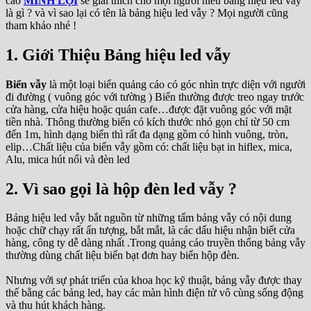
cáo
MINH LỢI
sẽ giải thích cho mọi người hiểu bảng hiệu led vẫy
là gì ? và vì sao lại có tên là bảng hiệu led vẫy ? Mọi người cũng
tham khảo nhé !
1. Giới Thiệu Bảng hiệu led vẫy
Biển vẫy
là một loại biển quảng cáo có góc nhìn trực diện với người
đi đường ( vuông góc với tường ) Biển thường được treo ngay trước
cửa hàng, cửa hiệu hoặc quán cafe…được đặt vuông góc với mặt
tiền nhà. Thông thường biển có kích thước nhỏ gọn chỉ từ 50 cm
đến 1m, hình dạng biển thì rất đa dạng gồm có hình vuông, tròn,
elip…Chất liệu của biển vẫy gồm có: chất liệu bạt in hiflex, mica,
Alu, mica hút nổi và đèn led
2. Vì sao gọi là hộp đèn led vẫy ?
Bảng hiệu led vẫy bắt nguồn từ những tấm bảng vẫy có nội dung
hoặc chữ chạy rất ấn tượng, bắt mắt, là các dấu hiệu nhận biết cửa
hàng, công ty dễ dàng nhất .Trong quảng cáo truyền thống bảng vẫy
thường dùng chất liệu biển bạt đơn hay biển hộp đèn.
Nhưng với sự phát triển của khoa học kỹ thuật, bảng vẫy được thay
thế bằng các bảng led, hay các màn hình điện tử vô cùng sống động
và thu hút khách hàng.