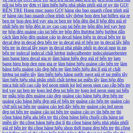
nổi tại bến tre
đơn vị làm biển hiệu nhà phân phối giá rẻ uy tín
GO!
BẾN TRE
Hạng mục pano GO!
hàng rào bao quanh công trình giá
rẻ
hàng rào bao quanh công trình xây dựng
hop den bat hiflex gia re
ben tre
hop den led vay gia re ben tre
hộp đèn đại lí
hộp đèn giá rẻ
nhất bến tre
hộp đèn in uv cao cap tai bến tre
hộp đèn led vay ben
tre
hộp đèn quảng cáo tại bến tre
hộp đèn thương hiệu
hướng dẫn
cách làm hộp đèn quảng cáo
in decal bảng hiệu
in decal bến tre
in
decal đẹp
in decal đẹp bến tre
in decal giá rẻ bến tre
in decal lấy liền
bến tre
in decal lấy ngay
in decal nhà phân phối
in decal npp
in pp
bến tre
indecal
indecal chất lượng
indecalbentre
indecalgiarebentre
lam bang hieu decal gia re
làm bảng hiệu đẹp giá rẻ bến tre
lam
bang hieu hop den npp gia re
làm bảng hiệu quảng cáo bến tre
làm
bảng hiệu quảng cáo đẹp bến tre
làm biển hiệu đại lí giá rẻ chất
lượng tại miền tây
làm biển hiệu hãng nước ngọt giá rẻ tại miền tây
làm biển hiệu nhà phân phối chất lượng tại miền tây
làm hộp đèn
mica hút nổi cao cấp
led neon minh loi
led neon sign cao cấp bến tre
led vay tai ben tre
logo led đẹp tại bến tre
logo led neon sign tại bến
tre
mẫu hộp đèn quảng cáo đẹp
quảng cáo bảng hiệu đẹp bến tre
quảng cáo bảng hiệu đẹp giá rẻ bến tre
quảng cáo bến tre
quảng cáo
chữ nổi tại bến tre
quảng cáo led dây bến tre
quảng cáo led neon
đẹp tại bến tre
quảng cáo tại bến tre
quảng cáo uy tín bến tre
thi
công bảng hiệu alu bến tre
thi công bảng hiệu chuổi cửa hàng tại
miền tây
thi công bảng hiệu đại lí
thi công bảng hiệu nhà phân phối
giá rẻ bến tre
thi công bảng hiệu shop thời trang đẹp bến tre
thi công