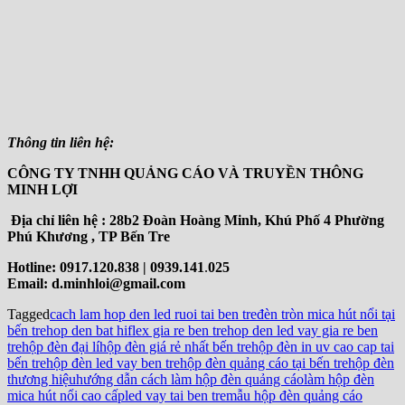
Thông tin liên hệ:
CÔNG TY TNHH QUẢNG CÁO VÀ TRUYỀN THÔNG
MINH LỢI
Địa chỉ liên hệ : 28b2 Đoàn Hoàng Minh, Khú Phố 4 Phường
Phú Khương , TP Bến Tre
Hotline: 0917.120.838 | 0939.141
.
025
Email: d.minhloi@gmail.com
Tagged
cach lam hop den led ruoi tai ben tre
đèn tròn mica hút nổi tại
bến tre
hop den bat hiflex gia re ben tre
hop den led vay gia re ben
tre
hộp đèn đại lí
hộp đèn giá rẻ nhất bến tre
hộp đèn in uv cao cap tai
bến tre
hộp đèn led vay ben tre
hộp đèn quảng cáo tại bến tre
hộp đèn
thương hiệu
hướng dẫn cách làm hộp đèn quảng cáo
làm hộp đèn
mica hút nổi cao cấp
led vay tai ben tre
mẫu hộp đèn quảng cáo