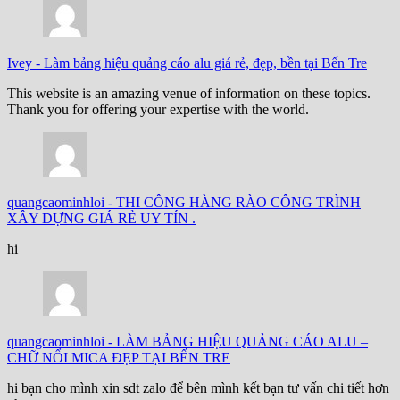
Ivey
-
Làm bảng hiệu quảng cáo alu giá rẻ, đẹp, bền tại Bến Tre
This website is an amazing venue of information on these topics.
Thank you for offering your expertise with the world.
quangcaominhloi
-
THI CÔNG HÀNG RÀO CÔNG TRÌNH
XÂY DỰNG GIÁ RẺ UY TÍN .
hi
quangcaominhloi
-
LÀM BẢNG HIỆU QUẢNG CÁO ALU –
CHỮ NỔI MICA ĐẸP TẠI BẾN TRE
hi bạn cho mình xin sdt zalo để bên mình kết bạn tư vấn chi tiết hơn