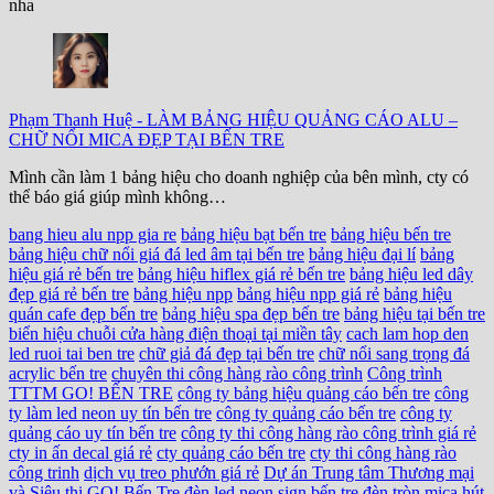
nha
Phạm Thanh Huệ
-
LÀM BẢNG HIỆU QUẢNG CÁO ALU –
CHỮ NỔI MICA ĐẸP TẠI BẾN TRE
Mình cần làm 1 bảng hiệu cho doanh nghiệp của bên mình, cty có
thể báo giá giúp mình không…
bang hieu alu npp gia re
bảng hiệu bạt bến tre
bảng hiệu bến tre
bảng hiệu chữ nổi giá đá led âm tại bến tre
bảng hiệu đại lí
bảng
hiệu giá rẻ bến tre
bảng hiệu hiflex giá rẻ bến tre
bảng hiệu led dây
đẹp giá rẻ bến tre
bảng hiệu npp
bảng hiệu npp giá rẻ
bảng hiệu
quán cafe đẹp bến tre
bảng hiệu spa đẹp bến tre
bảng hiệu tại bến tre
biển hiệu chuỗi cửa hàng điện thoại tại miền tây
cach lam hop den
led ruoi tai ben tre
chữ giả đá đẹp tại bến tre
chữ nổi sang trọng đá
acrylic bến tre
chuyên thi công hàng rào công trình
Công trình
TTTM GO! BẾN TRE
công ty bảng hiệu quảng cáo bến tre
công
ty làm led neon uy tín bến tre
công ty quảng cáo bến tre
công ty
quảng cáo uy tín bến tre
công ty thi công hàng rào công trình giá rẻ
cty in ấn decal giá rẻ
cty quảng cáo bến tre
cty thi công hàng rào
công trinh
dịch vụ treo phướn giá rẻ
Dự án Trung tâm Thương mại
và Siêu thị GO! Bến Tre
đèn led neon sign bến tre
đèn tròn mica hút