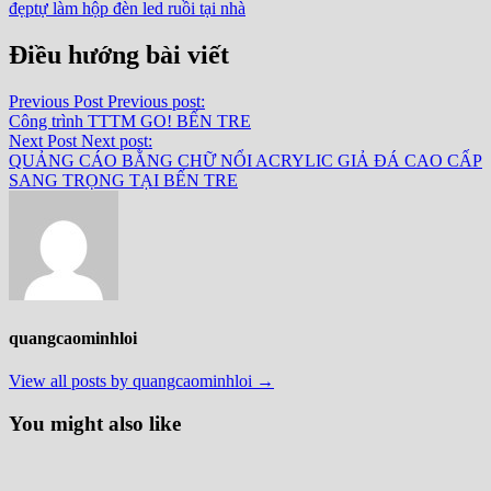
đẹp
tự làm hộp đèn led ruồi tại nhà
Điều hướng bài viết
Previous Post
Previous post:
Công trình TTTM GO! BẾN TRE
Next Post
Next post:
QUẢNG CÁO BẰNG CHỮ NỔI ACRYLIC GIẢ ĐÁ CAO CẤP
SANG TRỌNG TẠI BẾN TRE
quangcaominhloi
View all posts by quangcaominhloi →
You might also like