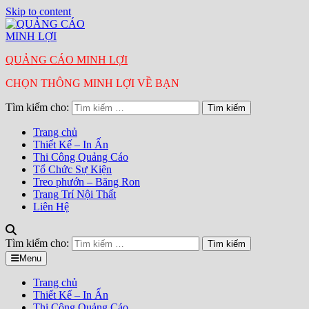
Skip to content
QUẢNG CÁO MINH LỢI
CHỌN THÔNG MINH LỢI VỀ BẠN
Tìm kiếm cho:
Trang chủ
Thiết Kế – In Ấn
Thi Công Quảng Cáo
Tổ Chức Sự Kiện
Treo phướn – Băng Ron
Trang Trí Nội Thất
Liên Hệ
Tìm kiếm cho:
Menu
Trang chủ
Thiết Kế – In Ấn
Thi Công Quảng Cáo