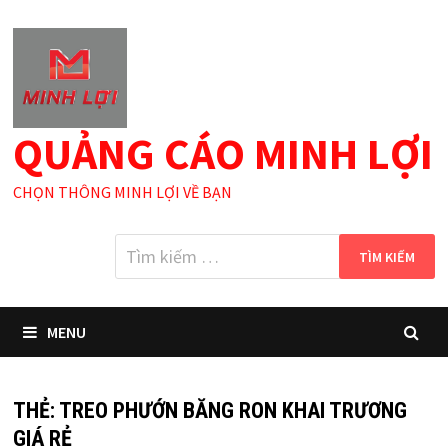
Skip
to
content
QUẢNG CÁO MINH LỢI
CHỌN THÔNG MINH LỢI VỀ BẠN
Tìm
kiếm
cho:
MENU
THẺ:
TREO PHƯỚN BĂNG RON KHAI TRƯƠNG
GIÁ RẺ