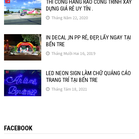
THI CÔNG HÀNG RÀO CÔNG TRÌNH XÂY
DỰNG GIÁ RẺ UY TÍN .
Tháng Năm 22, 2020
IN DECAL ,IN PP RẺ, ĐẸP, LẤY NGAY TẠI
BẾN TRE
Tháng Mười Hai 16, 2019
LED NEON SIGN LÀM CHỮ QUẢNG CÁO
TRANG TRÍ TẠI BẾN TRE
Tháng Tám 18, 2021
FACEBOOK