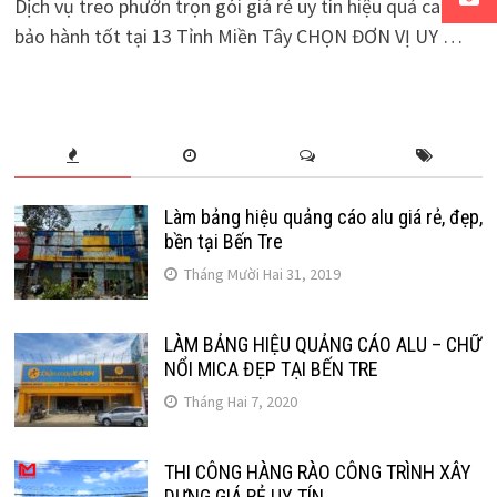
Dịch vụ treo phướn trọn gói giá rẻ uy tín hiệu quả cao,
bảo hành tốt tại 13 Tỉnh Miền Tây CHỌN ĐƠN VỊ UY …
Làm bảng hiệu quảng cáo alu giá rẻ, đẹp,
bền tại Bến Tre
Tháng Mười Hai 31, 2019
LÀM BẢNG HIỆU QUẢNG CÁO ALU – CHỮ
NỔI MICA ĐẸP TẠI BẾN TRE
Tháng Hai 7, 2020
THI CÔNG HÀNG RÀO CÔNG TRÌNH XÂY
DỰNG GIÁ RẺ UY TÍN .