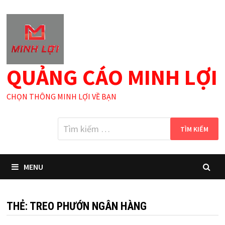
Skip
to
content
QUẢNG CÁO MINH LỢI
CHỌN THÔNG MINH LỢI VỀ BẠN
Tìm
kiếm
cho:
MENU
THẺ:
TREO PHƯỚN NGÂN HÀNG