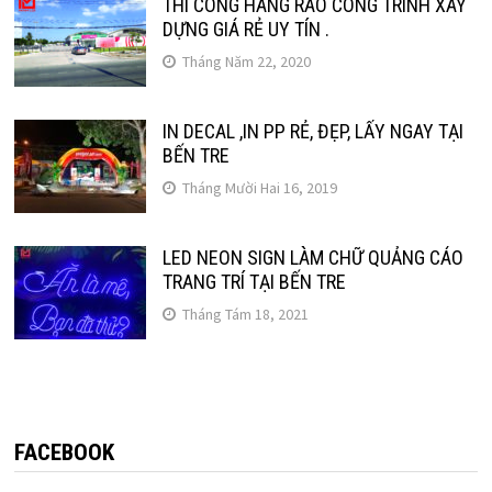
THI CÔNG HÀNG RÀO CÔNG TRÌNH XÂY
DỰNG GIÁ RẺ UY TÍN .
Tháng Năm 22, 2020
IN DECAL ,IN PP RẺ, ĐẸP, LẤY NGAY TẠI
BẾN TRE
Tháng Mười Hai 16, 2019
LED NEON SIGN LÀM CHỮ QUẢNG CÁO
TRANG TRÍ TẠI BẾN TRE
Tháng Tám 18, 2021
FACEBOOK