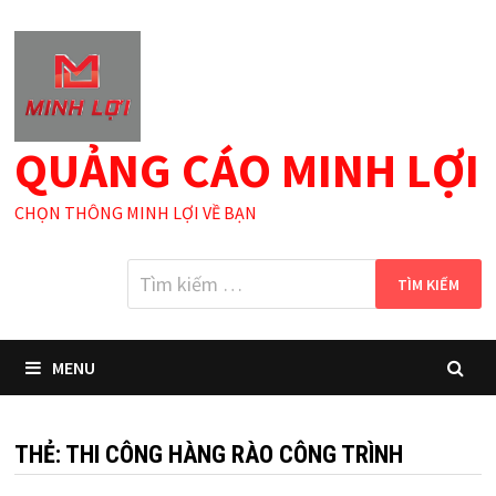
Skip
to
content
QUẢNG CÁO MINH LỢI
CHỌN THÔNG MINH LỢI VỀ BẠN
Tìm
kiếm
cho:
MENU
THẺ:
THI CÔNG HÀNG RÀO CÔNG TRÌNH