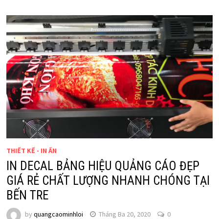
THIẾT KẾ - IN ẤN
IN DECAL BẢNG HIỆU QUẢNG CÁO ĐẸP
GIÁ RẺ CHẤT LƯỢNG NHANH CHÓNG TẠI
BẾN TRE
by
quangcaominhloi
Tháng Ba 20, 2020
0