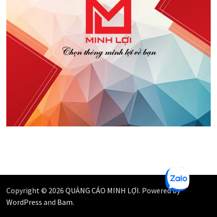
Copyright © 2026
QUẢNG CÁO MINH LỢI
. Powered by
WordPress
and
Bam
.