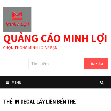
Skip
to
content
QUẢNG CÁO MINH LỢI
CHỌN THÔNG MINH LỢI VỀ BẠN
Tìm
kiếm
cho:
MENU
THẺ:
IN DECAL LẤY LIỀN BẾN TRE