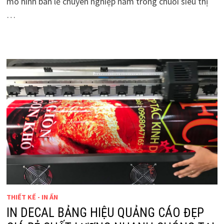
mô hình bán lẻ chuyên nghiệp nằm trong chuỗi siêu thị
…
THIẾT KẾ - IN ẤN
IN DECAL BẢNG HIỆU QUẢNG CÁO ĐẸP