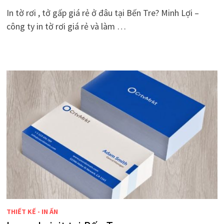
In tờ rơi , tở gấp giá rẻ ở đâu tại Bến Tre? Minh Lợi –
công ty in tờ rơi giá rẻ và làm …
THIẾT KẾ - IN ẤN