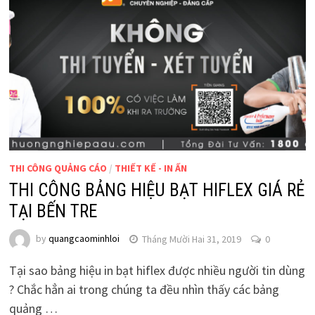
THI CÔNG QUẢNG CÁO
/
THIẾT KẾ - IN ẤN
THI CÔNG BẢNG HIỆU BẠT HIFLEX GIÁ RẺ
TẠI BẾN TRE
by
quangcaominhloi
Tháng Mười Hai 31, 2019
0
Tại sao bảng hiệu in bạt hiflex được nhiều người tin dùng
? Chắc hẳn ai trong chúng ta đều nhìn thấy các bảng
quảng …