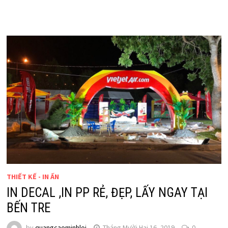
THIẾT KẾ - IN ẤN
IN DECAL ,IN PP RẺ, ĐẸP, LẤY NGAY TẠI
BẾN TRE
by
quangcaominhloi
Tháng Mười Hai 16, 2019
0