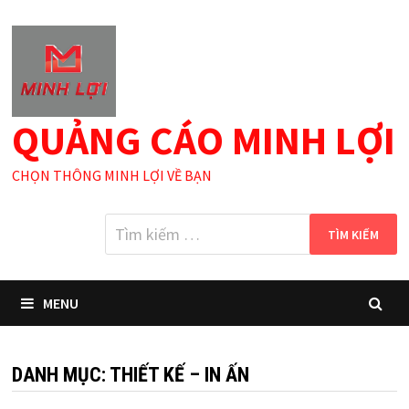
Skip
to
content
QUẢNG CÁO MINH LỢI
CHỌN THÔNG MINH LỢI VỀ BẠN
Tìm
kiếm
cho:
MENU
DANH MỤC:
THIẾT KẾ – IN ẤN