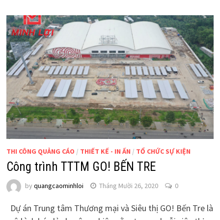
THI CÔNG QUẢNG CÁO
/
THIẾT KẾ - IN ẤN
/
TỔ CHỨC SỰ KIỆN
Công trình TTTM GO! BẾN TRE
by
quangcaominhloi
Tháng Mười 26, 2020
0
Dự án Trung tâm Thương mại và Siêu thị GO! Bến Tre là