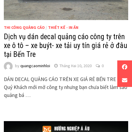
THI CÔNG QUẢNG CÁO
/
THIẾT KẾ - IN ẤN
Dịch vụ dán decal quảng cáo công ty trên
xe ô tô – xe buýt- xe tải uy tín giá rẻ ở đâu
tại Bến Tre
by
quangcaominhloi
Tháng Hai 10, 2020
0
DÁN DECAL QUẢNG CÁO TRÊN XE GIÁ RẺ BẾN TRE *
Quý Khách mới mở công ty nhưng bạn chưa biết làm sao
quảng bá …