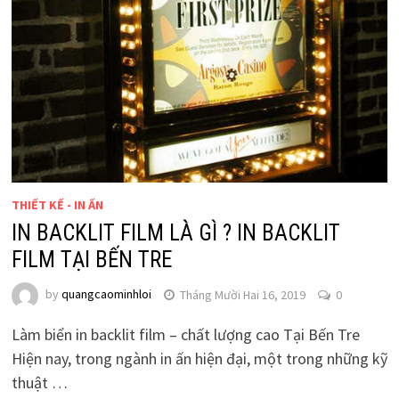
THIẾT KẾ - IN ẤN
IN BACKLIT FILM LÀ GÌ ? IN BACKLIT
FILM TẠI BẾN TRE
by
quangcaominhloi
Tháng Mười Hai 16, 2019
0
Làm biển in backlit film – chất lượng cao Tại Bến Tre
Hiện nay, trong ngành in ấn hiện đại, một trong những kỹ
thuật …