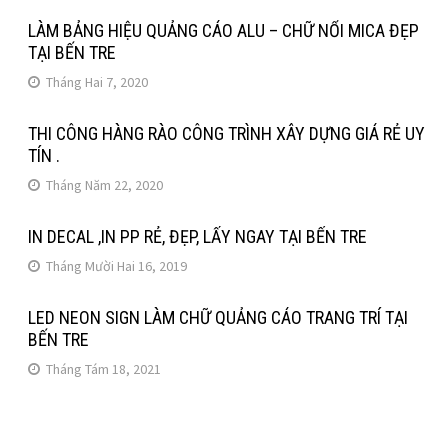
LÀM BẢNG HIỆU QUẢNG CÁO ALU – CHỮ NỔI MICA ĐẸP
TẠI BẾN TRE
Tháng Hai 7, 2020
THI CÔNG HÀNG RÀO CÔNG TRÌNH XÂY DỰNG GIÁ RẺ UY
TÍN .
Tháng Năm 22, 2020
IN DECAL ,IN PP RẺ, ĐẸP, LẤY NGAY TẠI BẾN TRE
Tháng Mười Hai 16, 2019
LED NEON SIGN LÀM CHỮ QUẢNG CÁO TRANG TRÍ TẠI
BẾN TRE
Tháng Tám 18, 2021