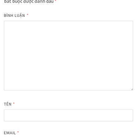
bắt buộc được đánh dấu
*
BÌNH LUẬN
*
TÊN
*
EMAIL
*