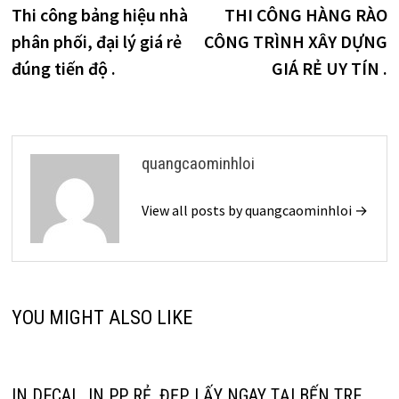
post:
p
Thi công bảng hiệu nhà
THI CÔNG HÀNG RÀO
hướng
phân phối, đại lý giá rẻ
CÔNG TRÌNH XÂY DỰNG
bài
đúng tiến độ .
GIÁ RẺ UY TÍN .
viết
quangcaominhloi
View all posts by quangcaominhloi →
YOU MIGHT ALSO LIKE
IN DECAL ,IN PP RẺ, ĐẸP, LẤY NGAY TẠI BẾN TRE