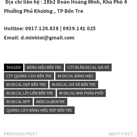
Địa chỉ liên hệ : 28b2 Đoàn Hoàng Minh, Khú Phố 4
Phường Phú Khương , TP Bến Tre
Hotline: 0917.120.838 | 0939.141
.
025
Email: d.minhloi@gmail.com
TAGGED
BẢNG HIỆU BẾN TRE
CTY IN ẤN DECAL GIÁ RẺ
CTY QUẢNG CÁO BẾN TRE
IN DECAL BẢNG HIỆU
IN DECAL ĐẸP BẾN TRE
IN DECAL GIÁ RẺ BẾN TRE
IN DECAL LẤY LIỀN BẾN TRE
IN DECAL NHÀ PHÂN PHỐI
IN DECAL NPP
INDECALBENTRE
QUẢNG CÁO BẢNG HIỆU ĐẸP BẾN TRE
Điều
Previous
N
PREVIOUS POST
NEXT POST