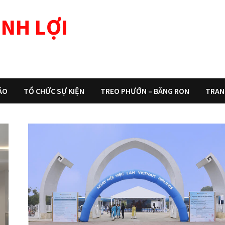
NH LỢI
ÁO
TỔ CHỨC SỰ KIỆN
TREO PHƯỚN – BĂNG RON
TRAN