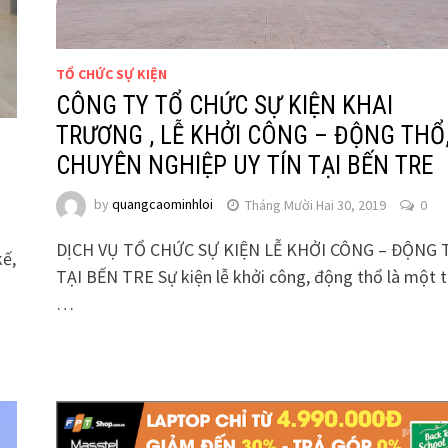
TỔ CHỨC SỰ KIỆN
CÔNG TY TỔ CHỨC SỰ KIỆN KHAI
TRƯƠNG , LỄ KHỞI CÔNG – ĐỘNG THỔ
CHUYÊN NGHIỆP UY TÍN TẠI BẾN TRE
by
quangcaominhloi
Tháng Mười Hai 30, 2019
0
DỊCH VỤ TỔ CHỨC SỰ KIỆN LỄ KHỞI CÔNG – ĐỘNG
kế,
TẠI BẾN TRE Sự kiện lễ khởi công, động thổ là một 
à
…