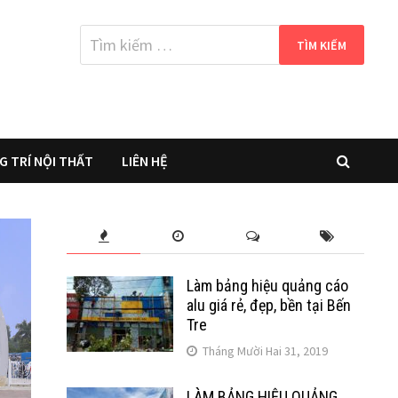
Tìm
kiếm
cho:
G TRÍ NỘI THẤT
LIÊN HỆ
Làm bảng hiệu quảng cáo
alu giá rẻ, đẹp, bền tại Bến
Tre
Tháng Mười Hai 31, 2019
LÀM BẢNG HIỆU QUẢNG