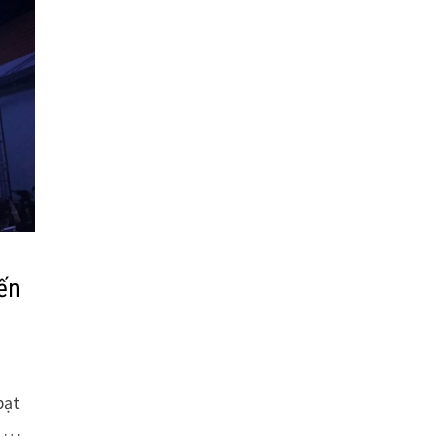
Bến
bạt
i …