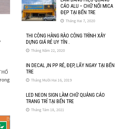
CÁO ALU – CHỮ NỔI MICA
ĐẸP TẠI BẾN TRE
Tháng Hai 7, 2020
THI CÔNG HÀNG RÀO CÔNG TRÌNH XÂY
,
DỰNG GIÁ RẺ UY TÍN .
Tháng Năm 22, 2020
IN DECAL ,IN PP RẺ, ĐẸP, LẤY NGAY TẠI BẾN
TRE
 THỔ
trong
Tháng Mười Hai 16, 2019
LED NEON SIGN LÀM CHỮ QUẢNG CÁO
TRANG TRÍ TẠI BẾN TRE
Tháng Tám 18, 2021