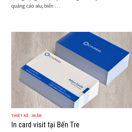
quảng cáo alu, biển …
THIẾT KẾ - IN ẤN
In card visit tại Bến Tre