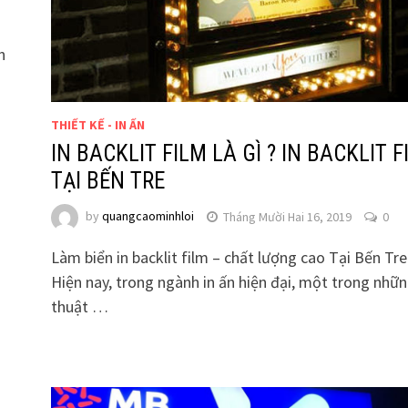
n
THIẾT KẾ - IN ẤN
IN BACKLIT FILM LÀ GÌ ? IN BACKLIT F
TẠI BẾN TRE
by
quangcaominhloi
Tháng Mười Hai 16, 2019
0
Làm biển in backlit film – chất lượng cao Tại Bến Tre
Hiện nay, trong ngành in ấn hiện đại, một trong nhữn
thuật …