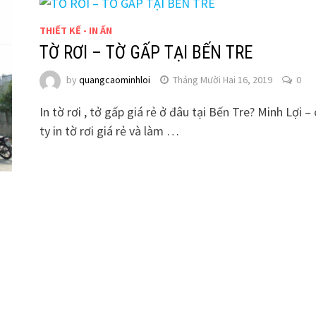
THIẾT KẾ - IN ẤN
TỜ RƠI – TỜ GẤP TẠI BẾN TRE
by
quangcaominhloi
Tháng Mười Hai 16, 2019
0
In tờ rơi , tở gấp giá rẻ ở đâu tại Bến Tre? Minh Lợi –
ty in tờ rơi giá rẻ và làm …