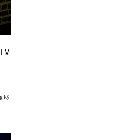
ILM
g kỹ