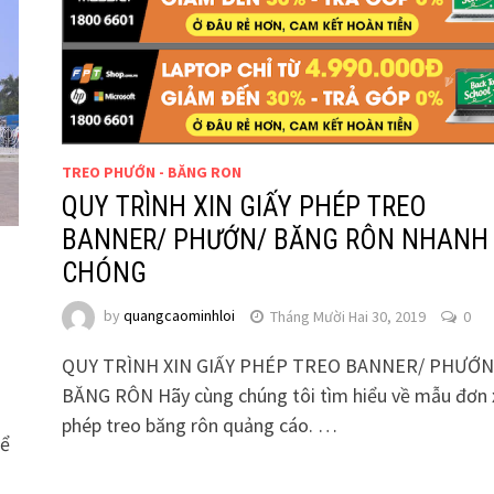
TREO PHƯỚN - BĂNG RON
QUY TRÌNH XIN GIẤY PHÉP TREO
BANNER/ PHƯỚN/ BĂNG RÔN NHANH
CHÓNG
by
quangcaominhloi
Tháng Mười Hai 30, 2019
0
QUY TRÌNH XIN GIẤY PHÉP TREO BANNER/ PHƯỚN
BĂNG RÔN Hãy cùng chúng tôi tìm hiểu về mẫu đơn 
phép treo băng rôn quảng cáo. …
để